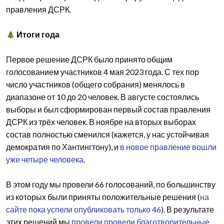
правления ДСРК.
Итоги года
Первое решение ДСРК было принято общим
голосованием участников 4 мая 2023 года. С тех пор
число участников (общего собрания) менялось в
диапазоне от 10 до 20 человек. В августе состоялись
выборы и был сформирован первый состав правления
ДСРК из трёх человек. В ноябре на вторых выборах
состав полностью сменился (кажется, у нас устойчивая
демократия по Хантингтону), и
в новое правление вошли
уже четыре человека
.
В этом году мы провели 66 голосований, по большинству
из которых были приняты положительные решения (
на
сайте пока успели опубликовать только 46
). В результате
этих решений мы
провели провели благотворительные