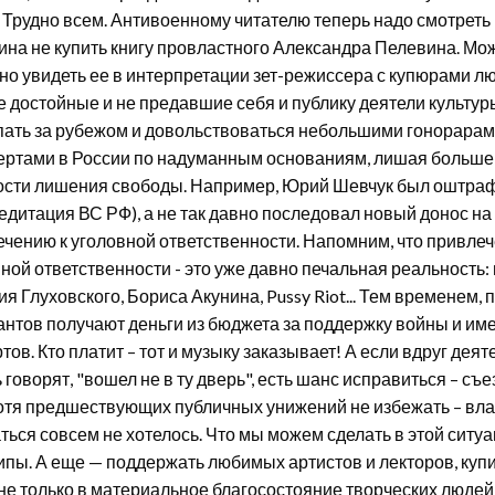
 Трудно всем. Антивоенному читателю теперь надо смотреть
на не купить книгу провластного Александра Пелевина. Мож
 но увидеть ее в интерпретации зет-режиссера с купюрами лю
 достойные и не предавшие себя и публику деятели культу
ать за рубежом и довольствоваться небольшими гонорарами
ертами в России по надуманным основаниям, лишая большей
ости лишения свободы. Например, Юрий Шевчук был оштрафо
едитация ВС РФ), а не так давно последовал новый донос на 
чению к уголовной ответственности. Напомним, что привлеч
ной ответственности - это уже давно печальная реальность
я Глуховского, Бориса Акунина, Pussy Riot... Тем временем
нтов получают деньги из бюджета за поддержку войны и име
тов. Кто платит – тот и музыку заказывает! А если вдруг деят
 говорят, "вошел не в ту дверь", есть шанс исправиться – съ
отя предшествующих публичных унижений не избежать – влас
ться совсем не хотелось. Что мы можем сделать в этой ситуа
пы. А еще — поддержать любимых артистов и лекторов, купив
не только в материальное благосостояние творческих людей