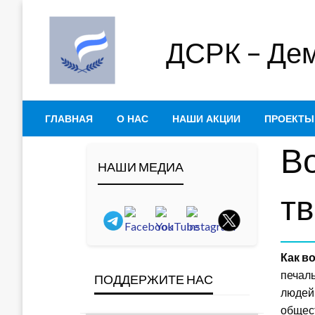
Skip
to
ДСРК – Дем
content
ГЛАВНАЯ
О НАС
НАШИ АКЦИИ
ПРОЕКТЫ
Во
НАШИ МЕДИА
т
Как в
печаль
ПОДДЕРЖИТЕ НАС
людей 
общест