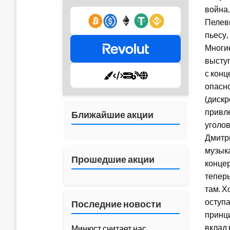
война.
Пелеви
пьесу,
Многие
выступ
с конц
опасн
(дискр
привле
Ближайшие акции
уголов
Дмитри
музыка
Прошедшие акции
концер
теперь
там. Х
оступа
Последние новости
принци
вклад 
Минюст считает нас