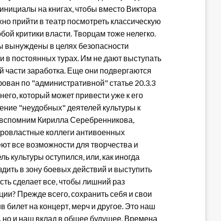
 инициалы на книгах, чтобы вместо Виктора
но прийти в театр посмотреть классическую
бой критики власти. Творцам тоже нелегко.
ры вынуждены в целях безопасности
 в постоянных турах. Им не дают выступать
 части заработка. Еще они подвергаются
ван по "административной" статье 20.3.3
него, который может привести уже к его
ение "неудобных" деятелей культуры к
: вспомним Кирилла Серебренникова,
, провластные коллеги антивоенных
ют все возможности для творчества и
ель культуры оступился, или, как иногда
ездить в зону боевых действий и выступить
ть сделает все, чтобы лишний раз
ции? Прежде всего, сохранить себя и свои
 билет на концерт, мерч и другое. Это наш
, но и наш вклад в общее будущее. Времена