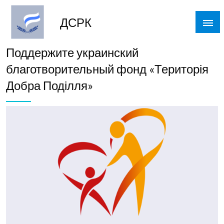
Skip
to
ДСРК
content
Поддержите украинский
благотворительный фонд «Територія
Добра Поділля»