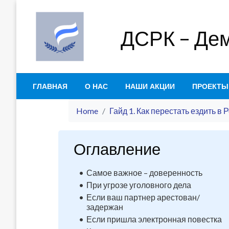
Skip
to
ДСРК – Дем
content
ГЛАВНАЯ
О НАС
НАШИ АКЦИИ
ПРОЕКТЫ
Home
Гайд 1. Как перестать ездить в 
Оглавление
Самое важное – доверенность
При угрозе уголовного дела
Если ваш партнер арестован/
задержан
Если пришла электронная повестка