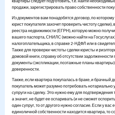
квартиры следует подготовить, т.е. найти необходимы
продажи, зарегистрировать право собственности поку
Из документов вам понадобятся договор, по которому 
юрист покупателя захочет проверить чистоту сделки),
реестра недвижимости (ЕГРН), которую можно получи
вашего паспорта, СНИЛС (можно найти на Госуслугах)
налогоплательщика, в справке 2-НДФЛ или в свидетел
Также для проверки чистоты сделки юристы и риэлтор
домовой книги, справку об отсутствии задолженности
документы (экспликации, поэтажные планы квартиры)
доверенности.
Также, если квартира покупалась в браке, и брачный д
покупатель может разумно потребовать нотариально 
супруги на сделку. Это нужно ему для подтверждения тог
а значит, не будет ее оспаривать (и не сможет оспорит
один супруг, то от другого нужно согласие. Если у вас 
единоличной собственности находится квартира, то с