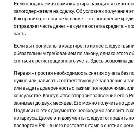
Если продаваемая вами квартира находится в ипотеке,
залогодержателя на сделку. Об условиях получения эт
Как правило, основное условие – это погашение кредит
отправляет часть денег – в сумме остатка кредита – п
часть.
Если вы прописаны в квартире, то из нее следует выпи
обязательным требованием по закону, однако этого об
сняться с регистрационного учета. Здесь возможны дв
Первая – простая необходимость снятия с учета без 
нужно или написать соответствующее заявление и зав
или выдать доверенность с такими полномочиями, или 
консульстве. Консульство отправит заявление его в Ро
занимает до двух месяцев. Его можно получить по до
Подписи на этих документах необходимо заверить в к
нотариуса. Далее эти документы следует отправить п
паспортом РФ – в него поставят штамп о снятии с реги