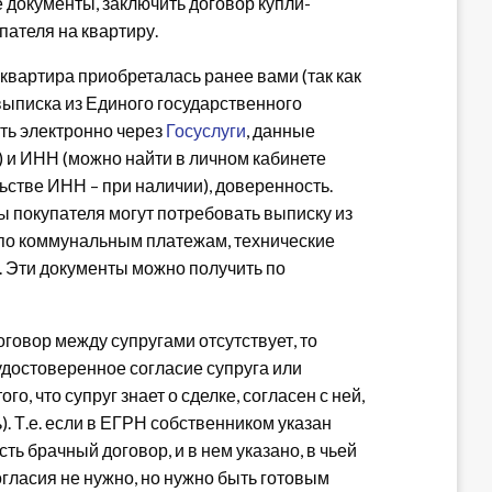
е документы, заключить договор купли-
пателя на квартиру.
квартира приобреталась ранее вами (так как
 выписка из Единого государственного
ть электронно через
Госуслуги
, данные
 и ИНН (можно найти в личном кабинете
ьстве ИНН – при наличии), доверенность.
ы покупателя могут потребовать выписку из
 по коммунальным платежам, технические
. Эти документы можно получить по
оговор между супругами отсутствует, то
удостоверенное согласие супруга или
о, что супруг знает о сделке, согласен с ней,
ь). Т.е. если в ЕГРН собственником указан
есть брачный договор, и в нем указано, в чьей
огласия не нужно, но нужно быть готовым