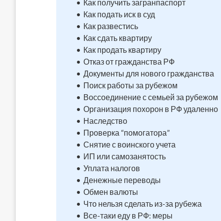
Как получить загранпаспорт
Как подать иск в суд
Как развестись
Как сдать квартиру
Как продать квартиру
Отказ от гражданства РФ
Документы для нового гражданства
Поиск работы за рубежом
Воссоединение с семьей за рубежом
Организация похорон в РФ удаленно
Наследство
Проверка “помогатора”
Снятие с воинского учета
ИП или самозанятость
Уплата налогов
Денежные переводы
Обмен валюты
Что нельзя сделать из-за рубежа
Все-таки еду в РФ: меры