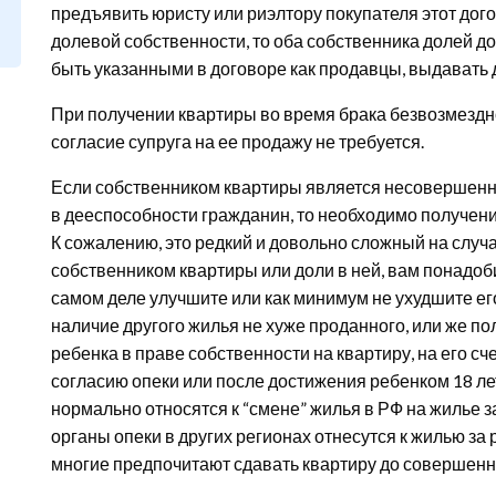
предъявить юристу или риэлтору покупателя этот дого
долевой собственности, то оба собственника долей до
быть указанными в договоре как продавцы, выдавать 
При получении квартиры во время брака безвозмездно
согласие супруга на ее продажу не требуется.
Если собственником квартиры является несовершенн
в дееспособности гражданин, то необходимо получени
К сожалению, это редкий и довольно сложный на случа
собственником квартиры или доли в ней, вам понадобит
самом деле улучшите или как минимум не ухудшите его
наличие другого жилья не хуже проданного, или же по
ребенка в праве собственности на квартиру, на его сче
согласию опеки или после достижения ребенком 18 лет
нормально относятся к “смене” жилья в РФ на жилье за
органы опеки в других регионах отнесутся к жилью за 
многие предпочитают сдавать квартиру до совершенн