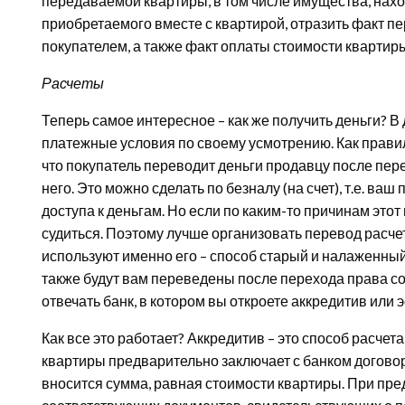
передаваемой квартиры, в том числе имущества, нахо
приобретаемого вместе с квартирой, отразить факт п
покупателем, а также факт оплаты стоимости квартир
Расчеты
Теперь самое интересное – как же получить деньги? В
платежные условия по своему усмотрению. Как прави
что покупатель переводит деньги продавцу после пер
него. Это можно сделать по безналу (на счет), т.е. ваш
доступа к деньгам. Но если по каким-то причинам этот
судиться. Поэтому лучше организовать перевод расче
используют именно его – способ старый и налаженный)
также будут вам переведены после перехода права соб
отвечать банк, в котором вы откроете аккредитив или э
Как все это работает? Аккредитив – это способ расчета
квартиры предварительно заключает с банком договор
вносится сумма, равная стоимости квартиры. При пр