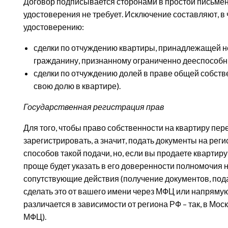
Договор подписывается сторонами в простой письме
удостоверения не требует. Исключение составляют, 
удостоверению:
сделки по отчуждению квартиры, принадлежащей 
гражданину, признанному ограниченно дееспособ
сделки по отчуждению долей в праве общей собствен
свою долю в квартире).
Государственная регистрация прав
Для того, чтобы право собственности на квартиру пер
зарегистрировать, а значит, подать документы на рег
способов такой подачи, но, если вы продаете квартиру
проще будет указать в его доверенности полномочия 
сопутствующие действия (получение документов, подач
сделать это от вашего имени через МФЦ или напрямую
различается в зависимости от региона РФ – так, в Мос
МФЦ).