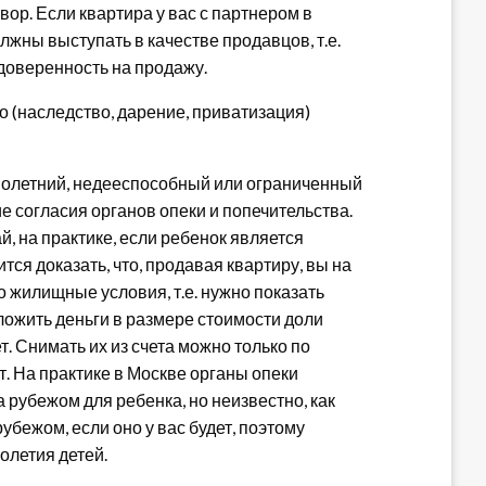
вор. Если квартира у вас с партнером в
лжны выступать в качестве продавцов, т.е.
доверенность на продажу.
 (наследство, дарение, приватизация)
олетний, недееспособный или ограниченный
е согласия органов опеки и попечительства.
й, на практике, если ребенок является
ся доказать, что, продавая квартиру, вы на
 жилищные условия, т.е. нужно показать
ложить деньги в размере стоимости доли
т. Снимать их из счета можно только по
. На практике в Москве органы опеки
 рубежом для ребенка, но неизвестно, как
рубежом, если оно у вас будет, поэтому
олетия детей.