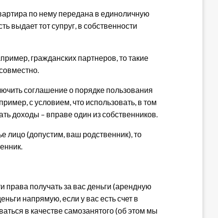
квартира по нему передана в единоличную
сть выдает тот супруг, в собственности
пример, гражданских партнеров, то такие
совместно.
лючить соглашение о порядке пользования
имер, с условием, что использовать, в том
ать доходы – вправе один из собственников.
е лицо (допустим, ваш родственник), то
енник.
 права получать за вас деньги (арендную
еньги напрямую, если у вас есть счет в
ваться в качестве самозанятого (об этом мы