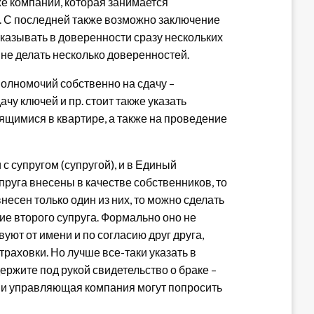
же компании, которая занимается
). С последней также возможно заключение
азывать в доверенности сразу нескольких
 не делать несколько доверенностей.
полномочий собственно на сдачу –
у ключей и пр. стоит также указать
щимися в квартире, а также на проведение
с супругом (супругой), и в Единый
руга внесены в качестве собственников, то
несен только один из них, то можно сделать
ие второго супруга. Формально оно не
вуют от имени и по согласию друг друга,
траховки. Но лучше все-таки указать в
ержите под рукой свидетельство о браке –
р, и управляющая компания могут попросить