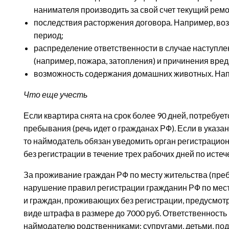
нанимателя производить за свой счет текущий ремо
последствия расторжения договора. Например, во
период;
распределение ответственности в случае наступл
(например, пожара, затопления) и причинения вред
возможность содержания домашних животных. Напр
Что еще учесть
Если квартира снята на срок более 90 дней, потребуе
пребывания (речь идет о гражданах РФ). Если в указа
то наймодатель обязан уведомить орган регистрацион
без регистрации в течение трех рабочих дней по истеч
За проживание граждан РФ по месту жительства (пребы
нарушение правил регистрации гражданин РФ по мест
и граждан, проживающих без регистрации, предусмот
виде штрафа в размере до 7000 руб. Ответственность
наймодателю родственниками: супругами, детьми, под