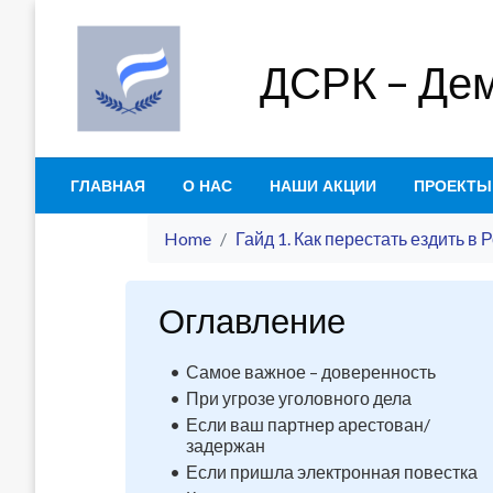
Skip
to
ДСРК – Дем
content
ГЛАВНАЯ
О НАС
НАШИ АКЦИИ
ПРОЕКТЫ
Home
Гайд 1. Как перестать ездить в 
Оглавление
Самое важное – доверенность
При угрозе уголовного дела
Если ваш партнер арестован/
задержан
Если пришла электронная повестка