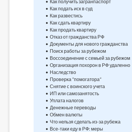
Как получить загранпаспорт
Как подать иск в суд
Как развестись
Как сдать квартиру
Как продать квартиру
Отказ от гражданства РФ
Документы для нового гражданства
Поиск работы за рубежом
Воссоединение с семьей за рубежом
Организация похорон в РФ удаленно
Наследство
Проверка “помогатора”
Снятие с воинского учета
ИП или самозанятость
Уплата налогов
Денежные переводы
Обмен валюты
Что нельзя сделать из-за рубежа
Все-таки еду в РФ: меры