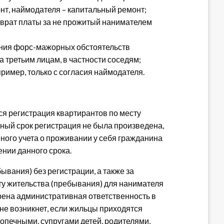
нт, наймодателя – капитальный ремонт;
зврат платы за не прожитый нанимателем
ения форс-мажорных обстоятельств
а третьим лицам, в частности соседям;
имер, только с согласия наймодателя.
тся регистрация квартирантов по месту
нный срок регистрация не была произведена,
ного учета о проживании у себя гражданина
ении данного срока.
вания) без регистрации, а также за
у жительства (пребывания) для нанимателя
рена административная ответственность в
 не возникнет, если жильцы приходятся
опечными, супругами детей, родителями,