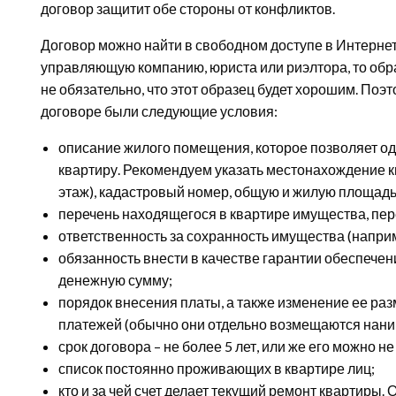
договор защитит обе стороны от конфликтов.
Договор можно найти в свободном доступе в Интернет
управляющую компанию, юриста или риэлтора, то образе
не обязательно, что этот образец будет хорошим. Поэт
договоре были следующие условия:
описание жилого помещения, которое позволяет о
квартиру. Рекомендуем указать местонахождение к
этаж), кадастровый номер, общую и жилую площадь
перечень находящегося в квартире имущества, пе
ответственность за сохранность имущества (напри
обязанность внести в качестве гарантии обеспеч
денежную сумму;
порядок внесения платы, а также изменение ее ра
платежей (обычно они отдельно возмещаются нани
срок договора – не более 5 лет, или же его можно не
список постоянно проживающих в квартире лиц;
кто и за чей счет делает текущий ремонт квартиры. 