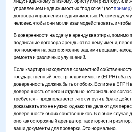
лицу: надежному близкому, юристу или риэлтору, или 
управлением недвижимостью “под ключ” (вот
пример
договора управления недвижимостью. Рекомендуем ук
человек, чтобы они могли взаимодействовать, и чтобы
В доверенности на сдачу в аренду квартиры, помимо 
подписание договора аренды от вашему имени, передач
полномочия на распоряжение вашими вещами, находя
ремонта и различных улучшений.
Если квартира находится в совместной собственности 
государственный реестр недвижимости (ЕГРН) оба суп
доверенность должна быть от обоих. Если же в ЕГРН в
доверенность от него и отдельно нотариальное соглас
требуется – предполагается, что супруги в браке дейст
доказывать это не нужно, однако так делают для перес
доверенности обоих собственников. В любом случае д
оно как осторожный арендатор, так и юрист, и риэлто
ваши документы для проверки. Это нормально.