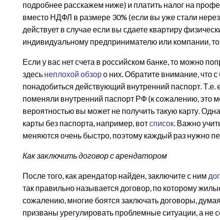
подробнее расскажем ниже) и платить налог на проф
вместо НДФЛ в размере 30% (если вы уже стали нерез
действует в случае если вы сдаете квартиру физическ
индивидуальному предпринимателю или компании, то
Если у вас нет счета в российском банке, то можно по
здесь
неплохой обзор
о них. Обратите внимание, что 
понадобиться действующий внутренний паспорт. Т.е. е
поменяли внутренний паспорт РФ (к сожалению, это мо
вероятностью вы может не получить такую карту. Одн
карты без паспорта, например, вот
список
. Важно учит
меняются очень быстро, поэтому каждый раз нужно 
Как заключить договор с арендатором
После того, как арендатор найден, заключите с ним
до
так правильно называется договор, по которому жил
сожалению, многие боятся заключать договоры, думая, 
призваны урегулировать проблемные ситуации, а не 